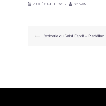
PUBLIÉ
2 JUILLET 2018
SYLVAIN
Navigation
⟵
L’épicerie du Saint Esprit – Plédéliac
d’article